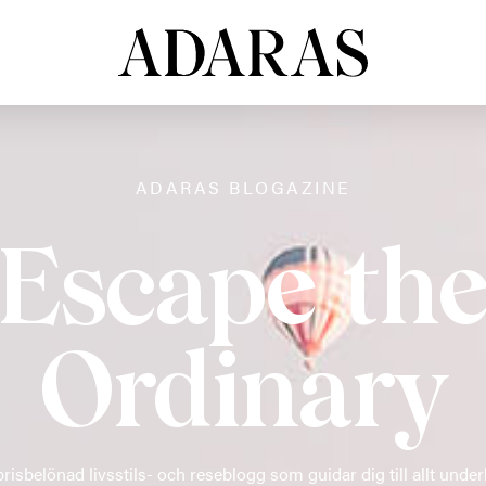
ADARAS BLOGAZINE
Escape th
Ordinary
risbelönad livsstils- och reseblogg som guidar dig till allt under