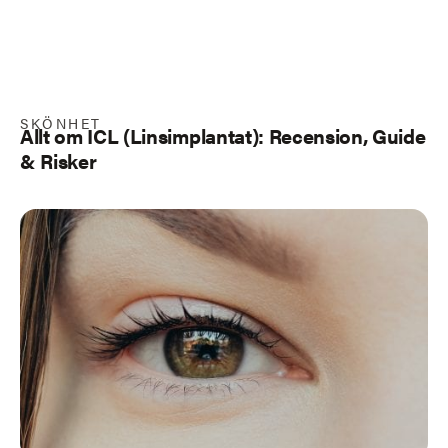
SKÖNHET
Allt om ICL (Linsimplantat): Recension, Guide
& Risker