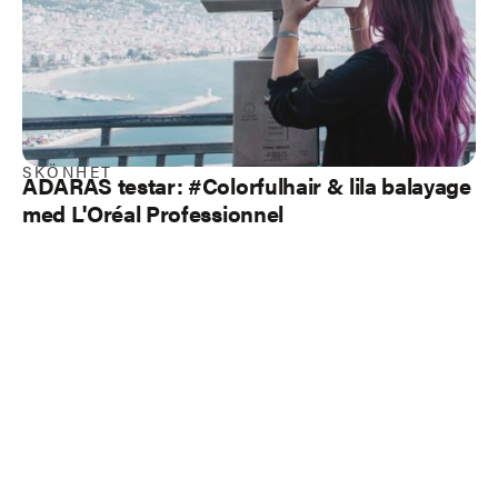
SKÖNHET
ADARAS testar: #Colorfulhair & lila balayage
med L'Oréal Professionnel
Load more