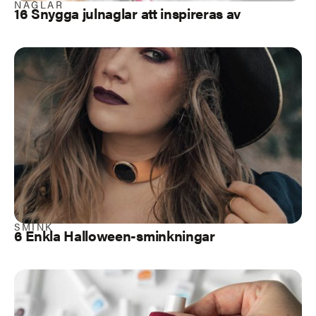
NAGLAR
16 Snygga julnaglar att inspireras av
SMINK
6 Enkla Halloween-sminkningar