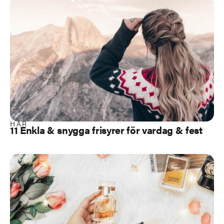
HÅR
11 Enkla & snygga frisyrer för vardag & fest