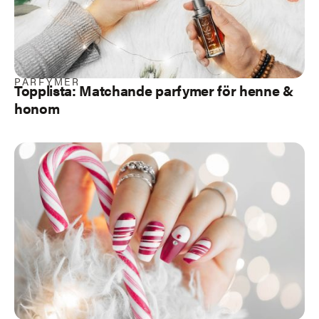
PARFYMER
Topplista: Matchande parfymer för henne &
honom