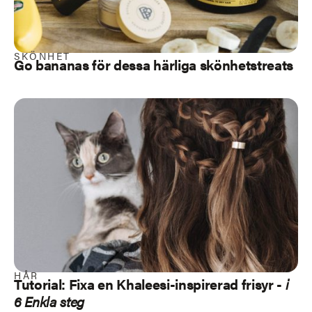
SKÖNHET
Go bananas för dessa härliga skönhetstreats
HÅR
Tutorial: Fixa en Khaleesi-inspirerad frisyr -
i
6 Enkla steg