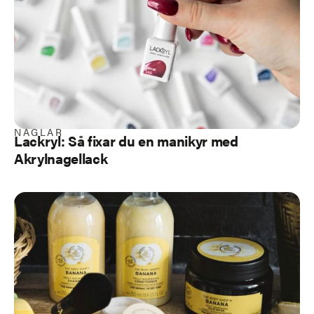
NAGLAR
Lackryl: Så fixar du en manikyr med
Akrylnagellack