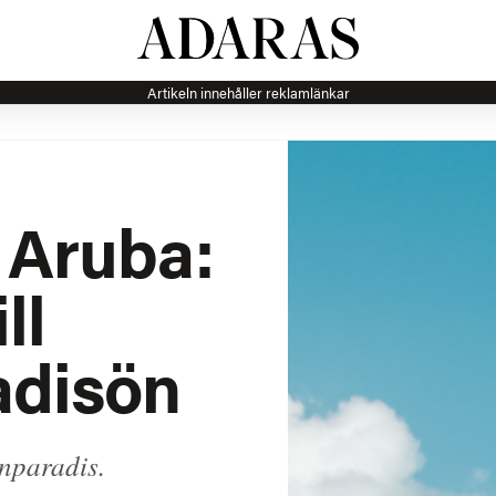
Artikeln innehåller reklamlänkar
l Aruba:
ll
adisön
nparadis.