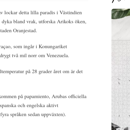
v lockar detta lilla paradis i Västindien
dyka bland vrak, utforska Arikoks öken,
dstaden Oranjestad.
açao, som ingår i Konungariket
 drygt två mil norr om Venezuela.
emperatur på 28 grader året om är det
kommen på papamiento, Arubas officiella
spanska och engelska aktivt
a fyra språken sedan uppväxten).