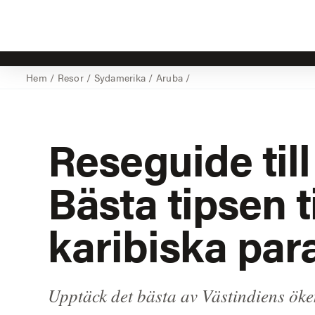
Hem
/
Resor
/
Sydamerika
/
Aruba
/
Reseguide til
Bästa tipsen ti
karibiska par
Upptäck det bästa av Västindiens öke