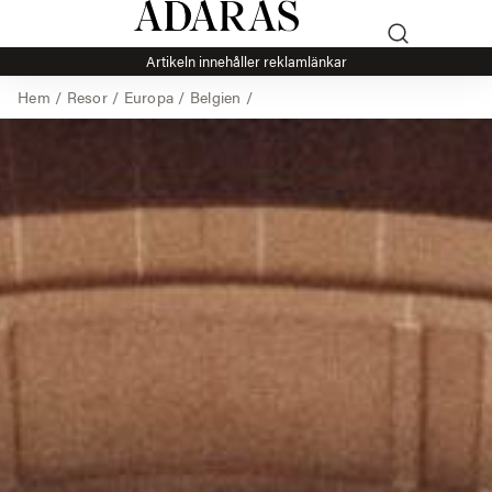
Artikeln innehåller reklamlänkar
Hem
/
Resor
/
Europa
/
Belgien
/