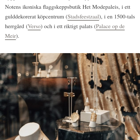
Notens ikoniska flaggskeppsbutik Het Modepaleis, i ett
gulddekorerat köpcentrum (
Stadsfeestzaal
), i en 1500-tals
herrgård (
Verso
) och i ett riktigt palats (
Palace op de
Meir
).