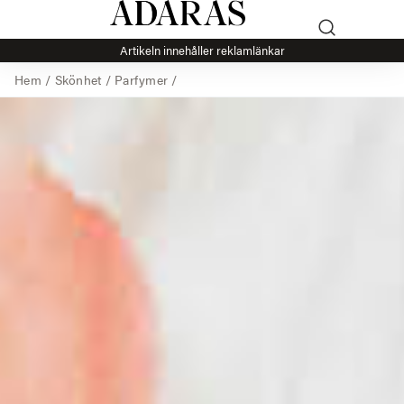
Artikeln innehåller reklamlänkar
Hem
/
Skönhet
/
Parfymer
/