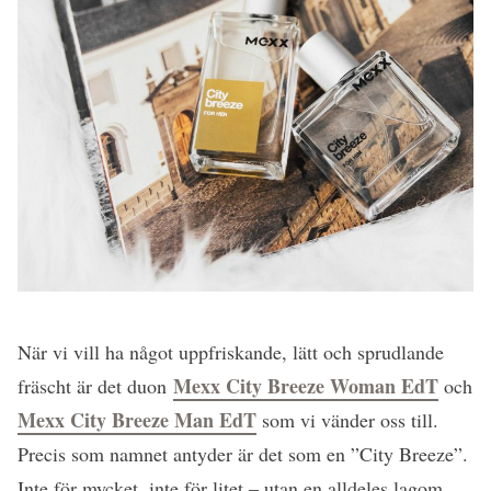
När vi vill ha något uppfriskande, lätt och sprudlande
Mexx City Breeze Woman EdT
fräscht är det duon
och
Mexx City Breeze Man EdT
som vi vänder oss till.
Precis som namnet antyder är det som en ”City Breeze”.
Inte för mycket, inte för litet – utan en alldeles lagom