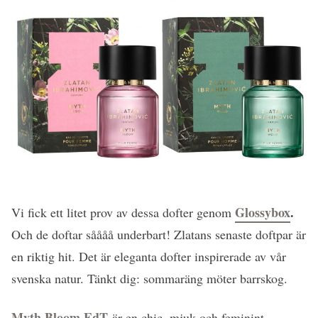
Glossybox
.
Vi fick ett litet prov av dessa dofter genom
Och de doftar såååå underbart! Zlatans senaste doftpar är
en riktig hit. Det är eleganta dofter inspirerade av vår
svenska natur. Tänkt dig: sommaräng möter barrskog.
Myth Bloom EdT
är en chic, mjuk och feminint