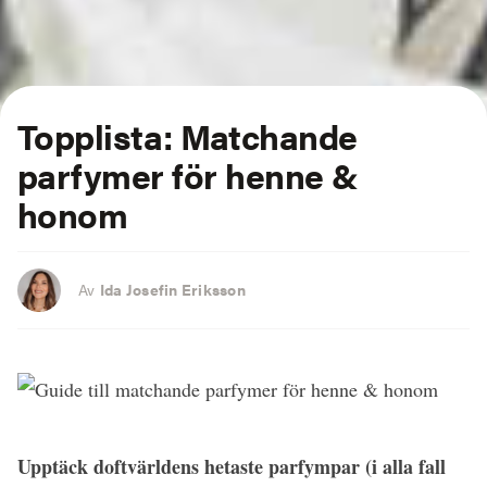
Topplista: Matchande
parfymer för henne &
honom
Av
Ida Josefin Eriksson
Upptäck doftvärldens hetaste parfympar (i alla fall