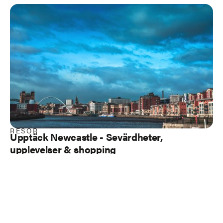
RESOR
Upptäck Newcastle
- Sevärdheter,
upplevelser & shopping
Load more