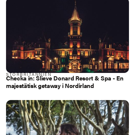
STORBRITANNIEN
Checka in: Slieve Donard Resort & Spa - En
majestätisk getaway i Nordirland