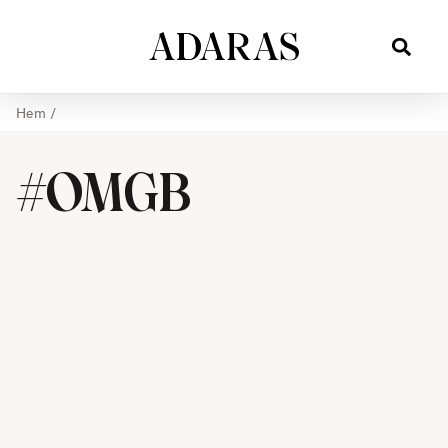
Hem
/
#OMGB