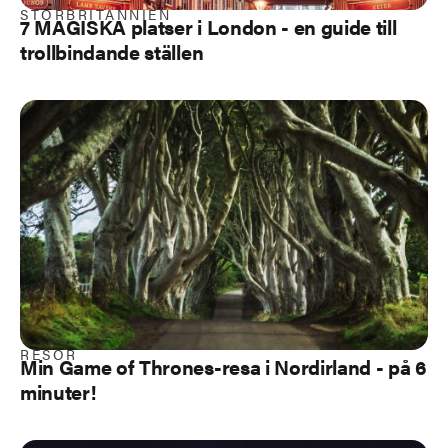
STORBRITANNIEN
7 MAGISKA platser i London - en guide till
trollbindande ställen
RESOR
Min Game of Thrones-resa i Nordirland - på 6
minuter!