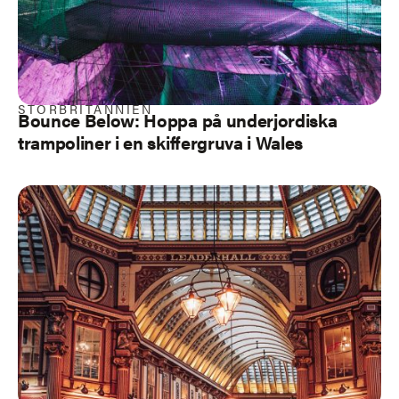
STORBRITANNIEN
Bounce Below: Hoppa på underjordiska
trampoliner i en skiffergruva i Wales