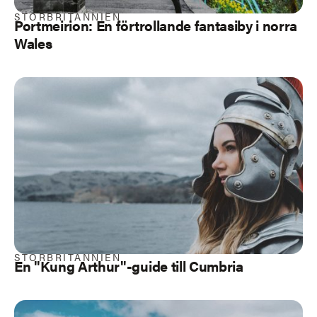
STORBRITANNIEN
Portmeirion: En förtrollande fantasiby i norra
Wales
STORBRITANNIEN
En "Kung Arthur"-guide till Cumbria