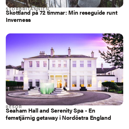
STORBRITANNIEN
Skottland på 72 timmar: Min reseguide runt
Inverness
RESOR
Seaham Hall and Serenity Spa - En
femstjärnig getaway i Nordöstra England