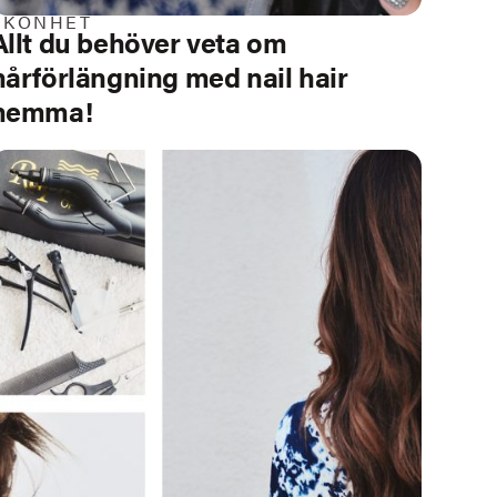
SKÖNHET
Allt du behöver veta om
hårförlängning med nail hair
hemma!