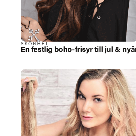
SKÖNHET
En festlig boho-frisyr till jul & nyå