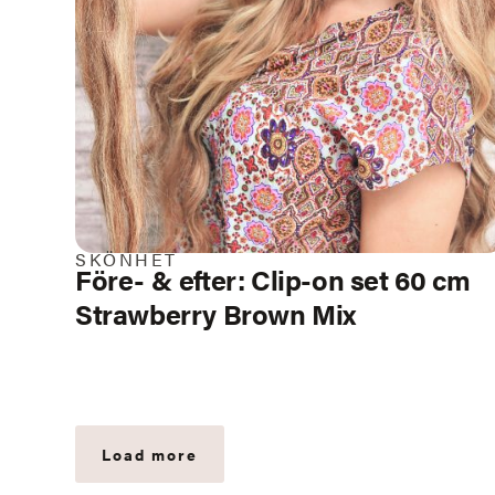
SKÖNHET
Före- & efter: Clip-on set 60 cm
Strawberry Brown Mix
Load more