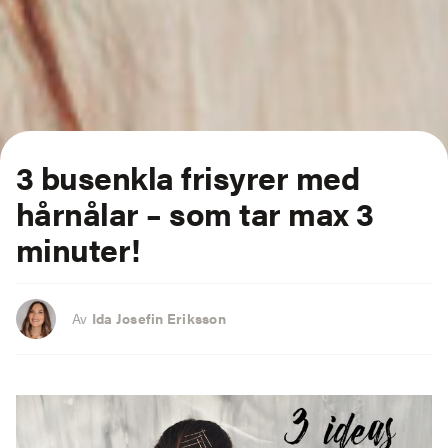
3 busenkla
frisyrer med
hårnålar
– som tar max 3
minuter!
Av
Ida Josefin Eriksson