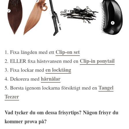
Clip-on set
1. Fixa längden med ett
Clip-in ponytail
2. ELLER fixa hästsvansen med en
en locktång
3. Fixa lockar med
hårnålar
4. Dekorera med
Tangel
5. Borsta igenom lockarna försiktigt med en
Teezer
Vad tycker du om dessa frisyrtips? Någon frisyr du
kommer prova på?