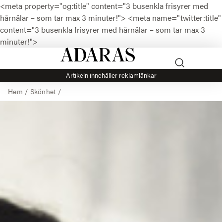
<meta property="og:title" content="3 busenkla frisyrer med
hårnålar – som tar max 3 minuter!">
<meta name="twitter:title"
content="3 busenkla frisyrer med hårnålar – som tar max 3
minuter!">
Artikeln innehåller reklamlänkar
Hem
/
Skönhet
/