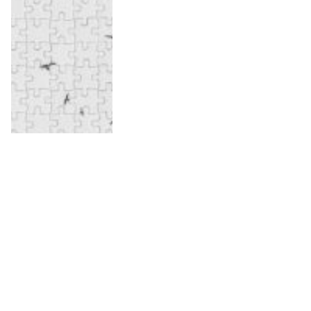
Skapa ett fotopussel med ditt
eget motiv