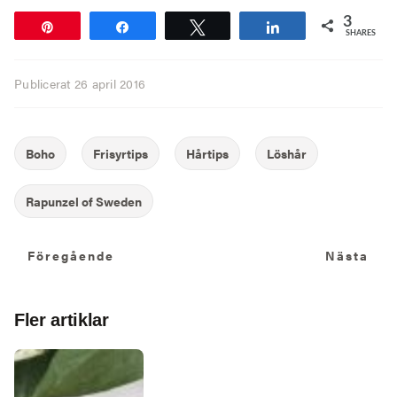
3
Pin
Share
Tweet
Share
SHARES
Publicerat
26 april 2016
Föregående
N
Föregående
Nästa
Fler artiklar