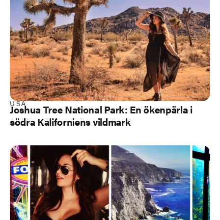
USA
Joshua Tree National Park: En ökenpärla i
södra Kaliforniens vildmark