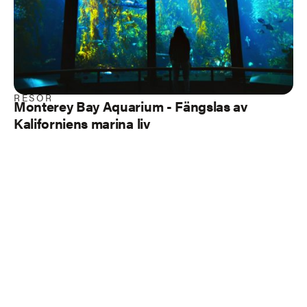
RESOR
Monterey Bay Aquarium - Fängslas av
Kaliforniens marina liv
Load more