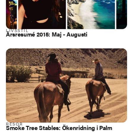
LIVSSTIL
Årsresumé 2015: Maj - Augusti
RESOR
Smoke Tree Stables: Ökenridning i Palm