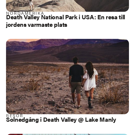
NORDAMERIKA
Death Valley National Park i USA: En resa till
jordens varmaste plats
RESOR
Solnedgång i Death Valley @ Lake Manly