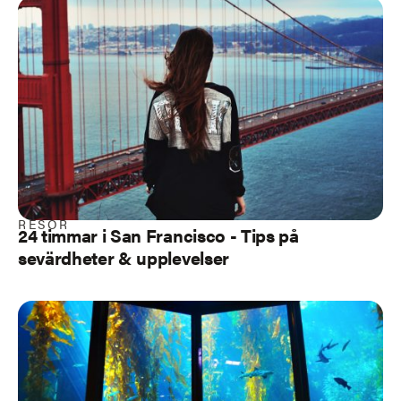
RESOR
24 timmar i San Francisco - Tips på
sevärdheter & upplevelser