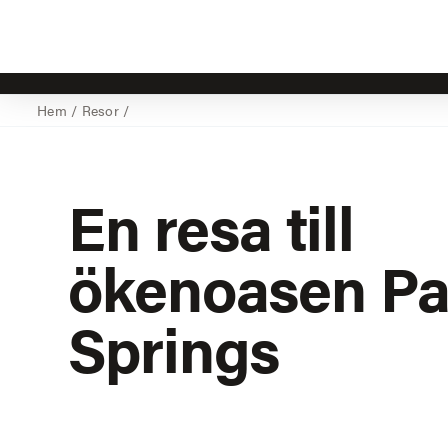
Hem
/
Resor
/
En resa till
ökenoasen P
Springs