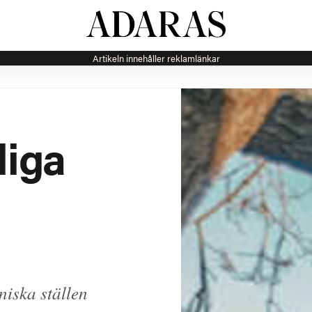
Artikeln innehåller reklamlänkar
liga
niska ställen