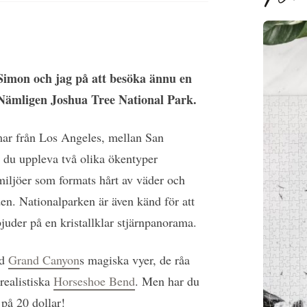
Simon och jag på att besöka ännu en
 Nämligen Joshua Tree National Park.
mmar från Los Angeles, mellan San
du uppleva två olika ökentyper
iljöer som formats hårt av väder och
en. Nationalparken är även känd för att
uder på en kristallklar stjärnpanorama.
ed
Grand Canyon
s magiska vyer, de råa
realistiska
Horseshoe Bend
. Men har du
 på 20 dollar!