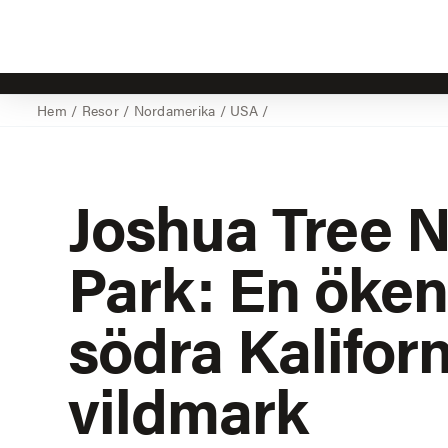
Hem
/
Resor
/
Nordamerika
/
USA
/
Joshua Tree N
Park: En öken
södra Kalifor
vildmark