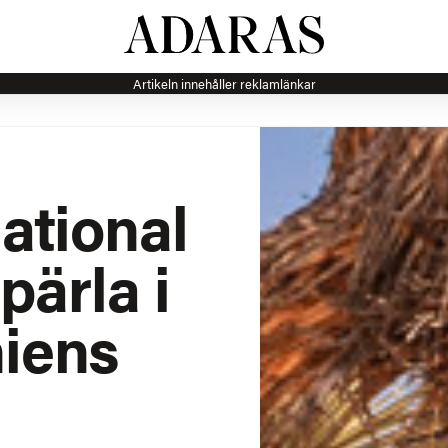
Artikeln innehåller reklamlänkar
ational
pärla i
niens