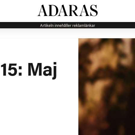
Artikeln innehåller reklamlänkar
15: Maj