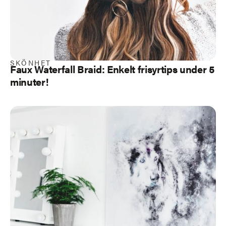
SKÖNHET
Faux Waterfall Braid: Enkelt frisyrtips under 5
minuter!