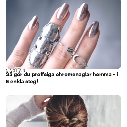
NAGLAR
Så gör du proffsiga chromenaglar hemma - i
6 enkla steg!