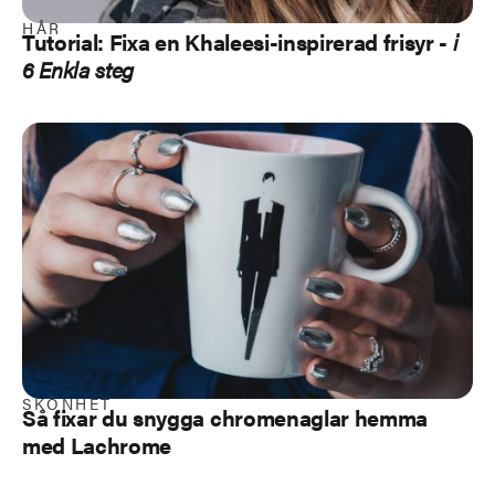
HÅR
Tutorial: Fixa en Khaleesi-inspirerad frisyr -
i
6 Enkla steg
SKÖNHET
Så fixar du snygga chromenaglar hemma
med Lachrome