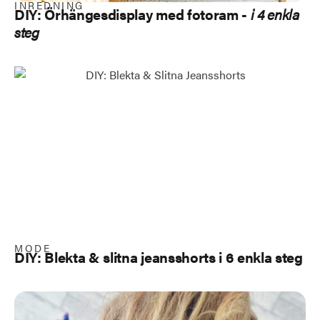
INREDNING
DIY: Örhängesdisplay med fotoram -
i 4 enkla
steg
MODE
DIY: Blekta & slitna jeansshorts i 6 enkla steg