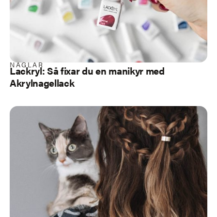
NAGLAR
Lackryl: Så fixar du en manikyr med
Akrylnagellack