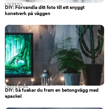
LIVSSTIL
DIY: Förvandla ditt foto till ett snyggt
konstverk på väggen
INREDNING
DIY: Så fuskar du fram en betongvägg med
spackel