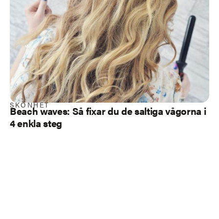
SKÖNHET
Beach waves: Så fixar du de saltiga vågorna i
4 enkla steg
Load more