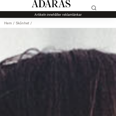
Artikeln innehåller reklamlänkar
Hem
/
Skönhet
/