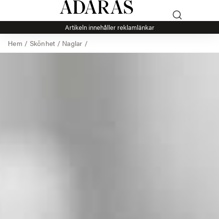
Artikeln innehåller reklamlänkar
Hem
/
Skönhet
/
Naglar
/