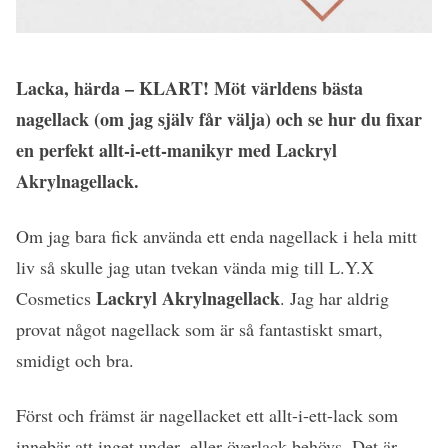
Lacka, härda – KLART! Möt världens bästa
nagellack (om jag själv får välja) och se hur du fixar
en perfekt allt-i-ett-manikyr med Lackryl
Akrylnagellack.
Om jag bara fick använda ett enda nagellack i hela mitt
liv så skulle jag utan tvekan vända mig till L.Y.X
Lackryl Akrylnagellack
Cosmetics
. Jag har aldrig
provat något nagellack som är så fantastiskt smart,
smidigt och bra.
Först och främst är nagellacket ett allt-i-ett-lack som
innebär att inget under- eller överlack behövs. Det är