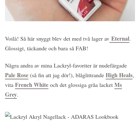
Eternal
Voilà! Så här snyggt blev det med två lager av
.
Glossigt, täckande och bara så FAB!
Några andra av mina Lackryl-favoriter är nudefärgade
Pale Rose
High Heals
(så fin att jag dör!), blåglittrande
,
French White
Ms
vita
och det glossiga gråa lacket
Grey
.