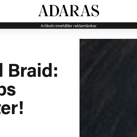
Artikeln innehåller reklamlänkar
l Braid:
ips
er!