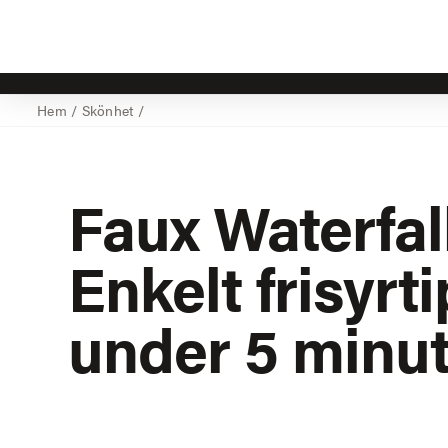
Hem
/
Skönhet
/
Faux Waterfal
Enkelt frisyrt
under 5 minut