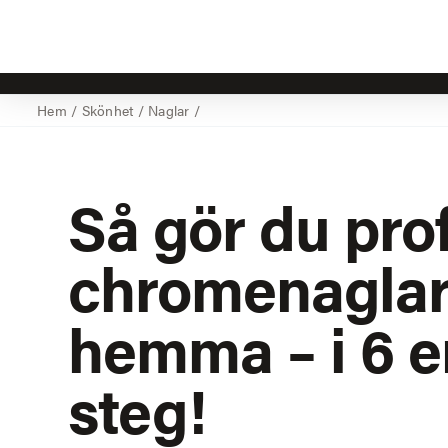
Hem
/
Skönhet
/
Naglar
/
Så gör du pro
chromenagla
hemma – i 6 e
steg!