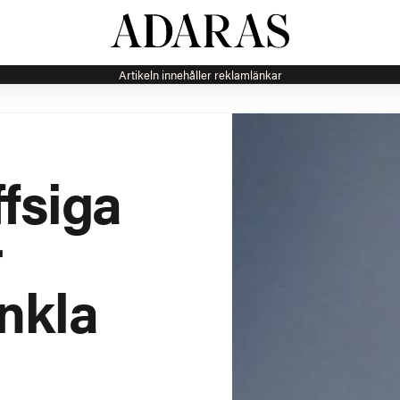
Artikeln innehåller reklamlänkar
ffsiga
r
nkla