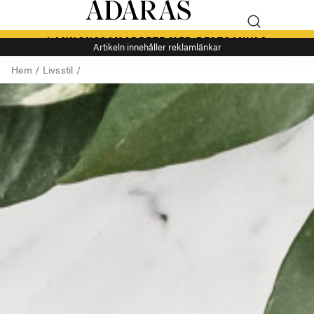
I ANNONSSAMARBETE MED BESTCANVAS
Artikeln innehåller reklamlänkar
Hem
/
Livsstil
/