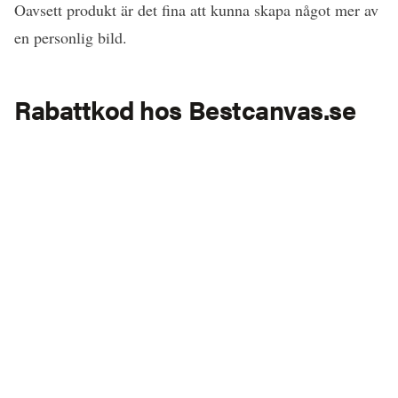
Oavsett produkt är det fina att kunna skapa något mer av
en personlig bild.
Rabattkod hos Bestcanvas.se
ADARAS25
Med koden
får du 25% rabatt på alla
produkter* för beställningar över 500 kr hos
Bestcanvas.se. Koden är giltig fram till 31 december
kan användas flera gånger
2022 och
.
*Rabatten gäller på alla produkter förutom MIXPIX
.
0
Pin
Share
Tweet
Share
SHARES