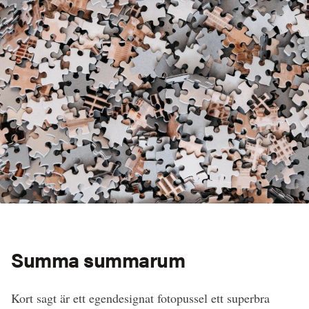
Summa summarum
Kort sagt är ett egendesignat fotopussel ett superbra