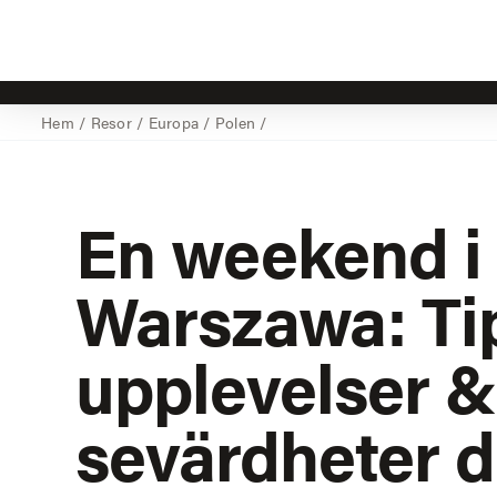
Hem
/
Resor
/
Europa
/
Polen
/
En weekend i
Warszawa: Ti
upplevelser 
sevärdheter d