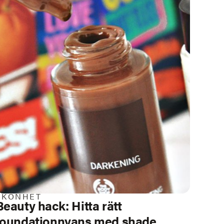
SKÖNHET
Beauty hack:
Hitta rätt
foundationnyans med shade