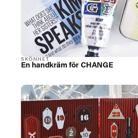
SKÖNHET
En handkräm för CHANGE