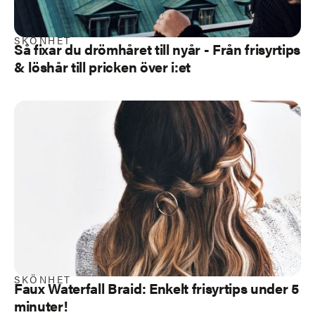
SKÖNHET
Så fixar du drömhåret till nyår - Från frisyrtips
& löshår till pricken över i:et
SKÖNHET
Faux Waterfall Braid: Enkelt frisyrtips under 5
minuter!