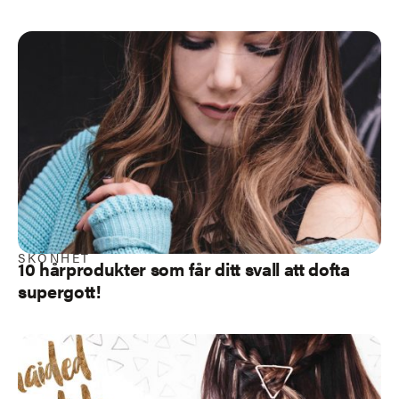
SKÖNHET
10 hårprodukter som får ditt svall att dofta
supergott!