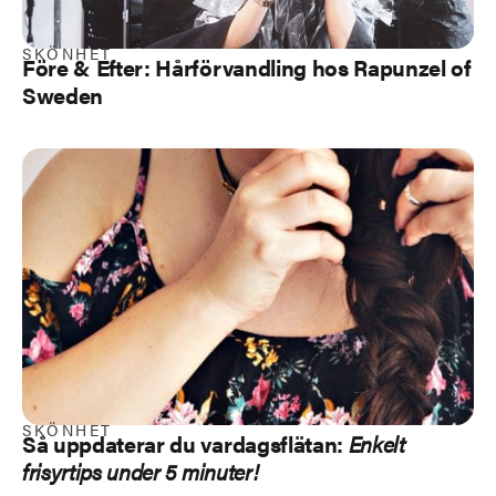
SKÖNHET
Före & Efter: Hårförvandling hos Rapunzel of
Sweden
SKÖNHET
Så uppdaterar du vardagsflätan:
Enkelt
frisyrtips under 5 minuter!