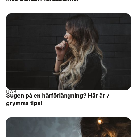
HÅR
Sugen på en hårförlängning? Här är 7
grymma tips!