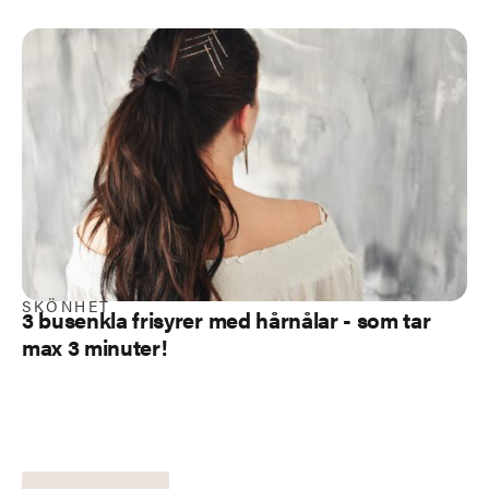
SKÖNHET
3 busenkla
frisyrer med hårnålar
- som tar
max 3 minuter!