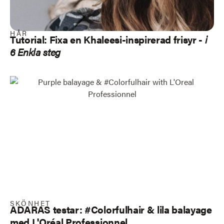
HÅR
Tutorial: Fixa en Khaleesi-inspirerad frisyr -
i
6 Enkla steg
SKÖNHET
ADARAS testar: #Colorfulhair & lila balayage
med L'Oréal Professionnel