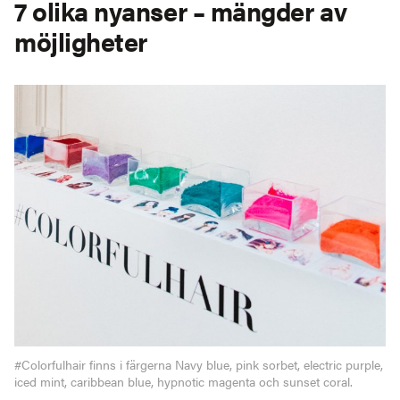
7 olika nyanser – mängder av
möjligheter
#Colorfulhair finns i färgerna Navy blue, pink sorbet, electric purple,
iced mint, caribbean blue, hypnotic magenta och sunset coral.