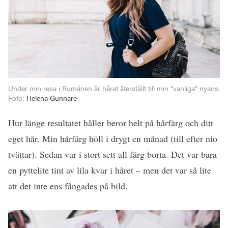
Under min resa i Rumänen är håret återställt till min ”vanliga” nyans.
Foto:
Helena Gunnare
Hur länge resultatet håller beror helt på hårfärg och ditt
eget hår. Min hårfärg höll i drygt en månad (till efter nio
tvättar). Sedan var i stort sett all färg borta. Det var bara
en pyttelite tint av lila kvar i håret – men det var så lite
att det inte ens fångades på bild.