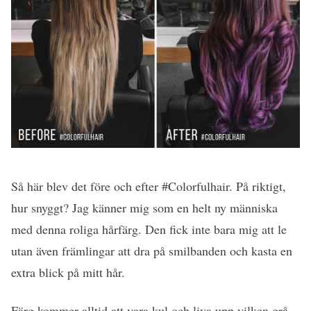
Så här blev det före och efter #Colorfulhair. På riktigt,
hur snyggt? Jag känner mig som en helt ny människa
med denna roliga hårfärg. Den fick inte bara mig att le
utan även främlingar att dra på smilbanden och kasta en
extra blick på mitt hår.
Färg kommer alltid att vara kul och liva upp vilken grå