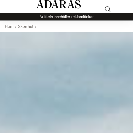
Artikeln innehåller reklamlänkar
Hem
/
Skönhet
/