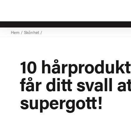
Hem
/
Skönhet
/
10 hårproduk
får ditt svall a
supergott!