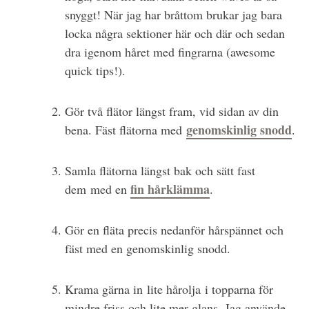
snyggt! När jag har bråttom brukar jag bara
locka några sektioner här och där och sedan
dra igenom håret med fingrarna (awesome
quick tips!).
Gör två flätor längst fram, vid sidan av din
genomskinlig snodd
bena. Fäst flätorna med
.
Samla flätorna längst bak och sätt fast
fin hårklämma
dem med en
.
Gör en fläta precis nedanför hårspännet och
fäst med en genomskinlig snodd.
Krama gärna in lite hårolja i topparna för
mindre friss och lite mer glans. Jag använde