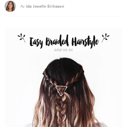
Av
Ida Josefin Eriksson