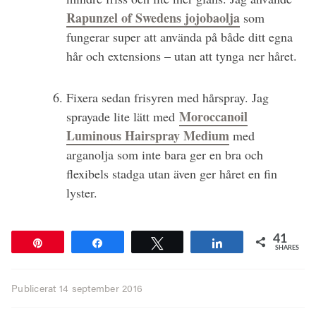
Rapunzel of Swedens jojobaolja
som
fungerar super att använda på både ditt egna
hår och extensions – utan att tynga ner håret.
Fixera sedan frisyren med hårspray. Jag
Moroccanoil
sprayade lite lätt med
Luminous Hairspray Medium
med
arganolja som inte bara ger en bra och
flexibels stadga utan även ger håret en fin
lyster.
41
Pin
Share
Tweet
Share
SHARES
Publicerat
14 september 2016