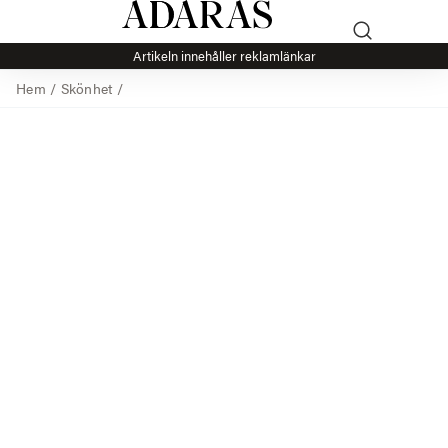
Artikeln innehåller reklamlänkar
Hem
/
Skönhet
/