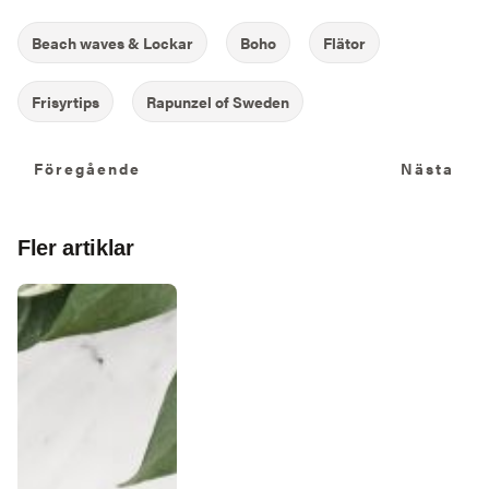
Föregående
N
Föregående
Nästa
Fler artiklar