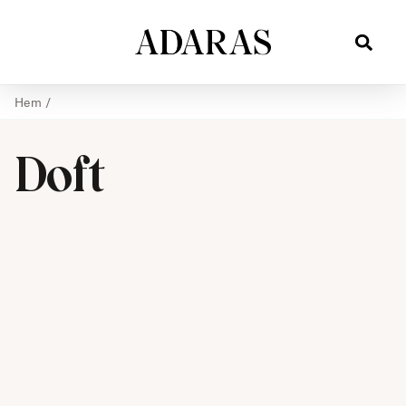
Hem
/
Doft