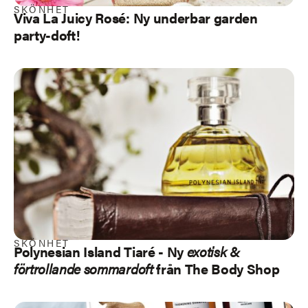
SKÖNHET
Viva La Juicy Rosé: Ny underbar garden
party-doft!
SKÖNHET
Polynesian Island Tiaré
- Ny
exotisk &
förtrollande sommardoft
från The Body Shop