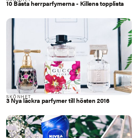
10 Bästa herrparfymerna - Killens topplista
SKÖNHET
3 Nya läckra parfymer till hösten 2016