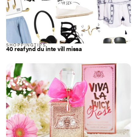
SHOPPINGTIPS
40 reafynd du inte vill missa