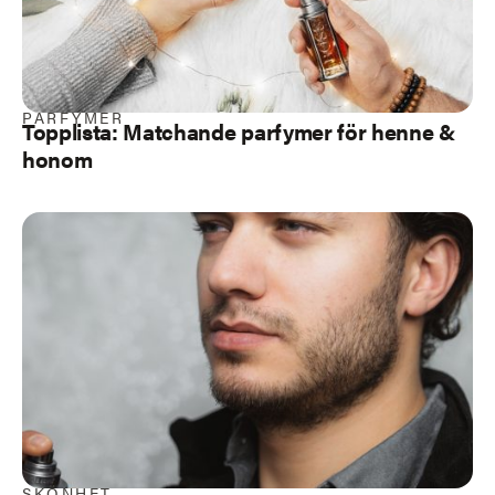
PARFYMER
Topplista: Matchande parfymer för henne &
honom
SKÖNHET