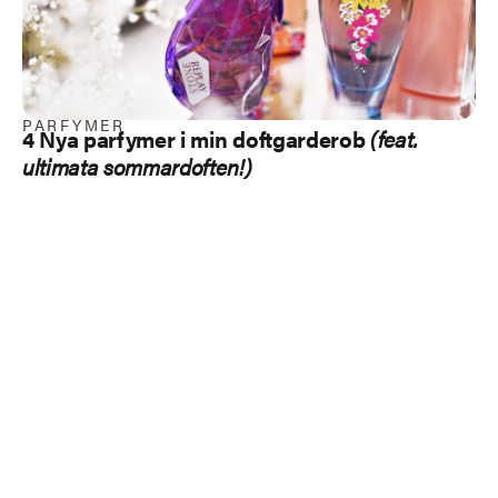
PARFYMER
4 Nya parfymer i min doftgarderob
(feat.
ultimata sommardoften!)
Load more