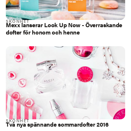
SKÖNHET
Mexx lanserar Look Up Now - Överraskande
dofter för honom och henne
SKÖNHET
Två nya spännande sommardofter 2016