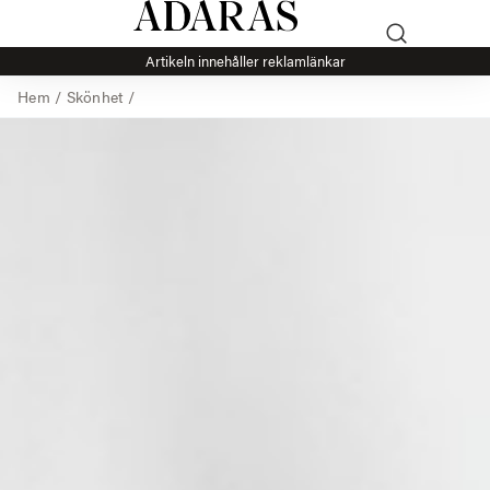
Artikeln innehåller reklamlänkar
Hem
/
Skönhet
/