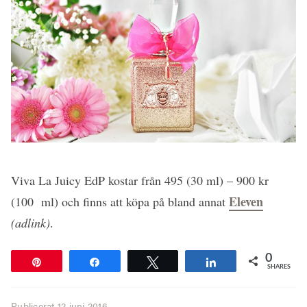
Viva La Juicy EdP kostar från 495 (30 ml) – 900 kr
Eleven
(100 ml) och finns att köpa på bland annat
(adlink)
.
0
Pin
Share
Tweet
Share
SHARES
Publicerat
12 juni 2016