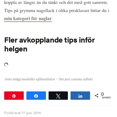
koppla av längre än du tänkt och det med gott samvete.
Tips på grymma nagellack i olika prisklasser hittar du i
min kategori för naglar
.
Fler avkopplande tips inför
helgen
0
Pin
Share
Tweet
Share
SHARES
Publicerat
17 juni 2016