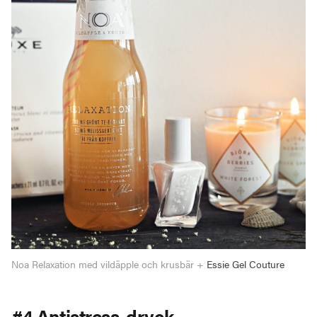
Noa Relaxation med vildäpple och krusbär +
Essie Gel Couture
#4 Antistress-dryck