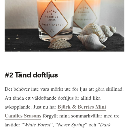
#2 Tänd doftljus
Det behöver inte vara mörkt ute för ljus att göra skillnad.
Att tända ett väldoftande doftljus är alltid lika
Björk & Berries Mini
avkopplande. Just nu har
Candles Seasons
förgyllt mina sommarkvällar med tre
årstider ”
White Forest
”, ”
Never Spring
” och ”
Dark