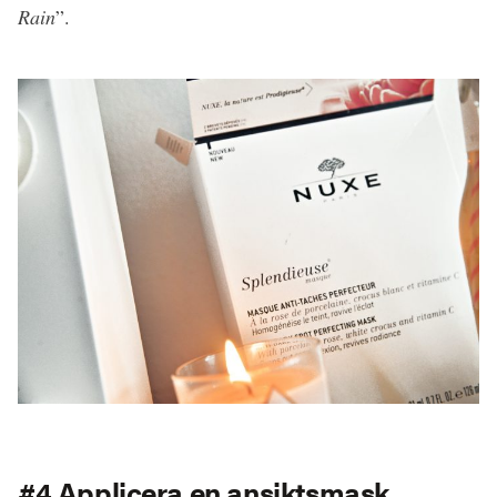
Rain
”.
#4 Applicera en ansiktsmask