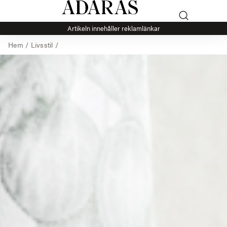
Artikeln innehåller reklamlänkar
Hem
/
Livsstil
/