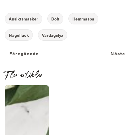
Föregående
N
Föregående
Nästa
Fler artiklar