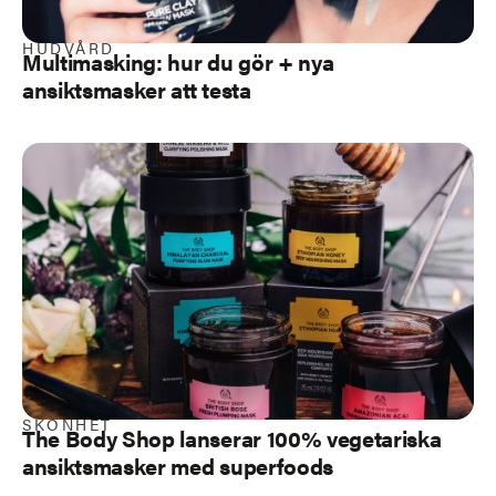
HUDVÅRD
Multimasking
: hur du gör + nya
ansiktsmasker att testa
SKÖNHET
The Body Shop lanserar 100% vegetariska
ansiktsmasker med superfoods