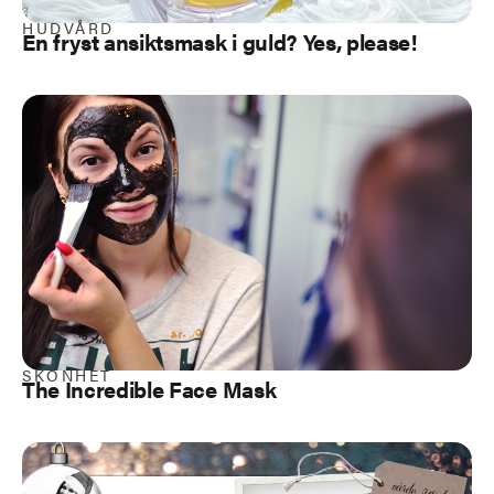
HUDVÅRD
En fryst ansiktsmask i guld? Yes, please!
SKÖNHET
The Incredible Face Mask