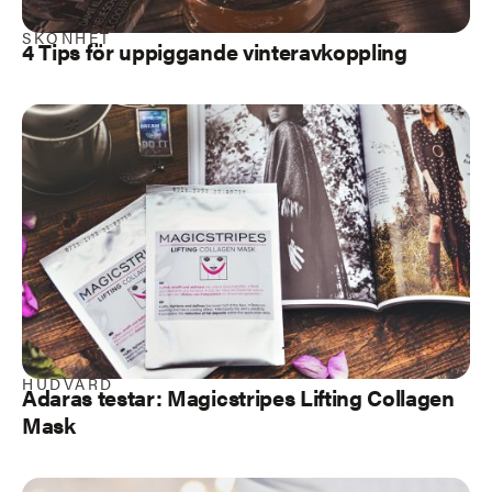
SKÖNHET
4 Tips för uppiggande vinteravkoppling
HUDVÅRD
Adaras testar: Magicstripes Lifting Collagen
Mask