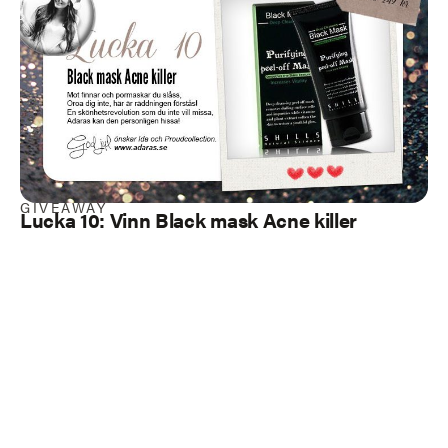
GIVEAWAY
Lucka 10: Vinn Black mask Acne killer
Load more