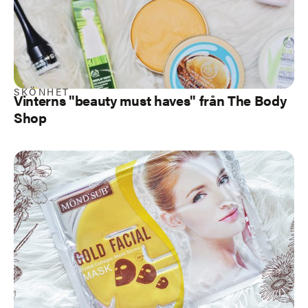
SKÖNHET
Vinterns "beauty must haves" från The Body
Shop