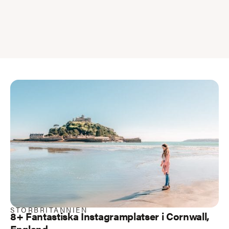
STORBRITANNIEN
8+ Fantastiska Instagramplatser i Cornwall,
England