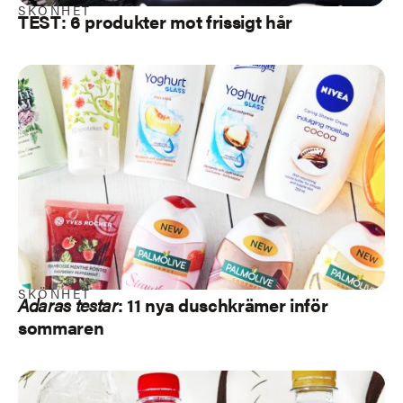
SKÖNHET
TEST: 6 produkter mot frissigt hår
SKÖNHET
Adaras testar
: 11 nya
duschkrämer inför
sommaren