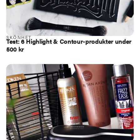
SKÖNHET
Test: 6 Highlight & Contour-produkter under
500 kr