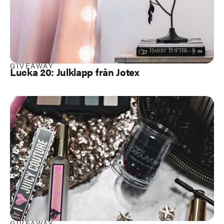
GIVEAWAY
Lucka 20: Julklapp från Jotex
GIVEAWAY