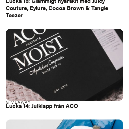
Lucka 15: Glammigt nyårskit med Juicy
Couture, Eylure, Cocoa Brown & Tangle
Teezer
GIVEAWAY
Lucka 14: Julklapp från ACO