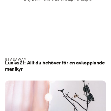
GIVEAWAY
Lucka 21: Allt du behöver för en avkopplande
manikyr