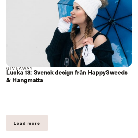
GIVEAWAY
Lucka 13: Svensk design från HappySweeds
& Hangmatta
Load more