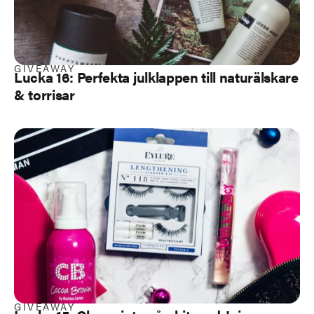
GIVEAWAY
Lucka 16: Perfekta julklappen till naturälskare
& torrisar
GIVEAWAY