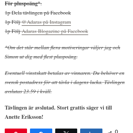
För pluspoäng*
:
1p Dela tävlingen på Facebook
1p Följ
@Adaras på Instagram
1p Följ
Adaras Blogazine på Facebook
*Om det står mellan flera motiveringar väljer jag och
Simon ut dig med flest pluspoäng.
Eventuell vinstskatt betalas av vinnaren. Du behöver en
svensk postadress för att tävla i dagens lucka. Tävlingen
avslutas 23.59 i kväll.
Tävlingen är avslutad. Stort grattis säger vi till
Anette Eriksson!
0