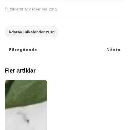
Publicerat
17 december 2016
Föregående
N
Föregående
Nästa
Fler artiklar