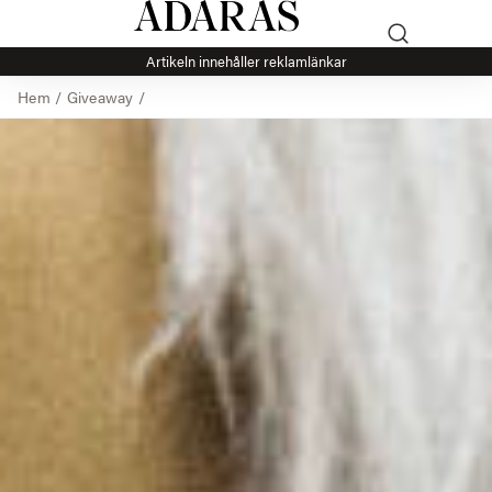
Artikeln innehåller reklamlänkar
Hem
/
Giveaway
/