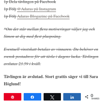
1p Dela tävlingen på Facebook
1p Följ
@Adaras på Instagram
1p Följ
Adaras Blogazine på Facebook
*Om det står mellan flera motiveringar väljer jag och
Simon ut dig med flest pluspoäng.
Eventuell vinstskatt betalas av vinnaren. Du behöver en
svensk postadress för att tävla i dagens lucka. Tävlingen
avslutas 23.59 i kväll.
Tävlingen är avslutad. Stort grattis säger vi till Sara
Höglund!
0
Pin
Share
Tweet
Share
SHARES