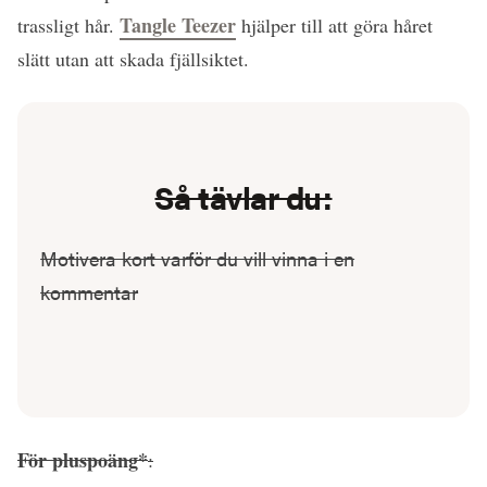
Tangle Teezer
trassligt hår.
hjälper till att göra håret
slätt utan att skada fjällsiktet.
Så tävlar du:
Motivera kort varför du vill vinna i en
kommentar
För pluspoäng*
: