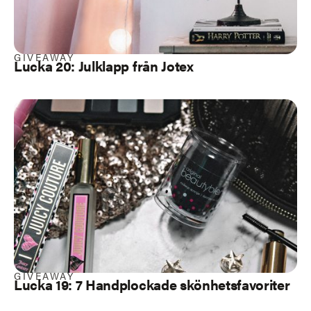
GIVEAWAY
Lucka 20: Julklapp från Jotex
GIVEAWAY
Lucka 19: 7 Handplockade skönhetsfavoriter