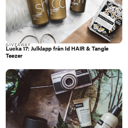
GIVEAWAY
Lucka 17: Julklapp från Id HAIR & Tangle
Teezer