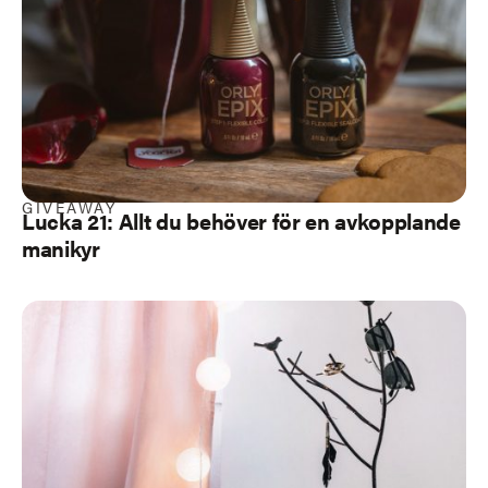
GIVEAWAY
Lucka 21: Allt du behöver för en avkopplande
manikyr