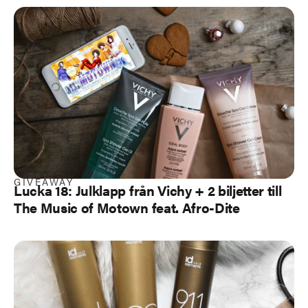
GIVEAWAY
Lucka 18: Julklapp från Vichy + 2 biljetter till
The Music of Motown feat. Afro-Dite