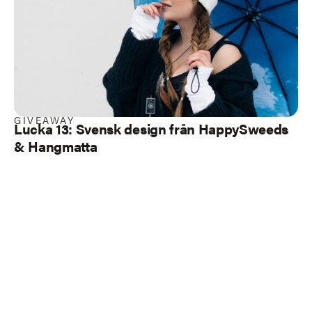
GIVEAWAY
Lucka 13: Svensk design från HappySweeds
& Hangmatta
Load more