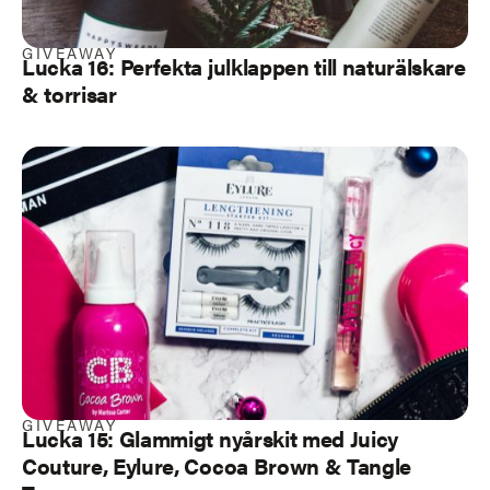
GIVEAWAY
Lucka 16: Perfekta julklappen till naturälskare
& torrisar
GIVEAWAY
Lucka 15: Glammigt nyårskit med Juicy
Couture, Eylure, Cocoa Brown & Tangle