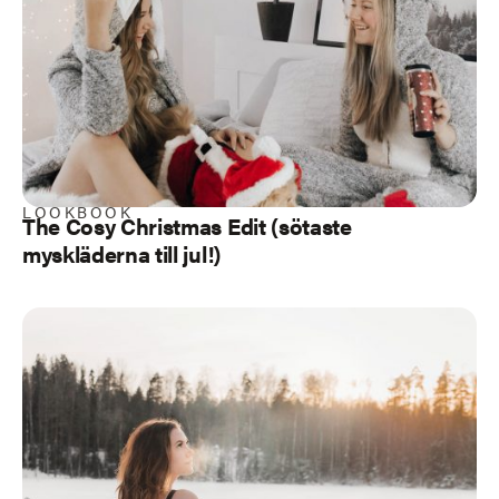
LOOKBOOK
The Cosy Christmas Edit (sötaste
myskläderna till jul!)