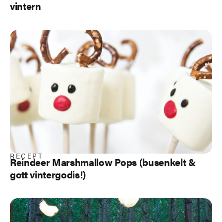
vintern
RECEPT
Reindeer Marshmallow Pops (busenkelt &
gott vintergodis!)