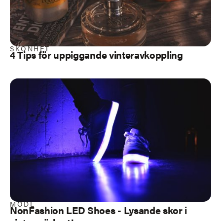
SKÖNHET
4 Tips för uppiggande vinteravkoppling
MODE
NonFashion LED Shoes - Lysande skor i