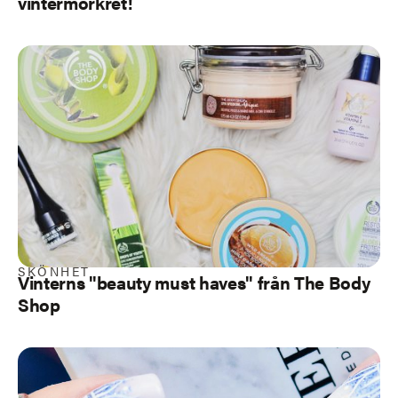
vintermörkret!
SKÖNHET
Vinterns "beauty must haves" från The Body
Shop