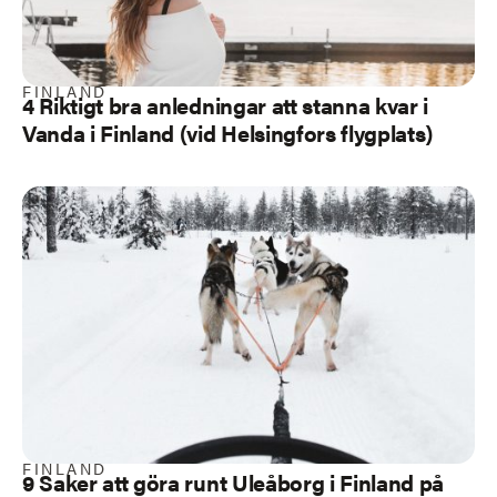
FINLAND
4 Riktigt bra anledningar att stanna kvar i
Vanda i Finland (vid Helsingfors flygplats)
FINLAND
9 Saker att göra runt Uleåborg i Finland på