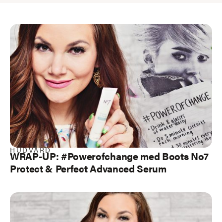
HUDVÅRD
WRAP-UP: #Powerofchange med Boots No7
Protect & Perfect Advanced Serum