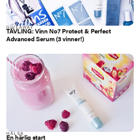
GIVEAWAY
TÄVLING: Vinn No7 Protect & Perfect
Advanced Serum (3 vinner!)
HÄLSA
En härlig start