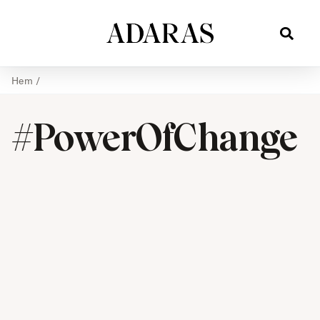
Hem
/
#PowerOfChange