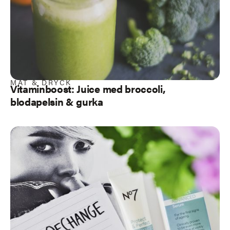
MAT & DRYCK
Vitaminboost: Juice med broccoli,
blodapelsin & gurka