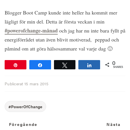
Blogger Boot Camp kunde inte heller ha kommit mer
lägligt för min del. Detta är första veckan i min
#powerofchange-månad
och jag har nu inte bara fyllt på
energiförrådet utan även blivit motiverad, peppad och
påmind om att göra hälsosammare val varje dag 🙂
0
Pin
Share
Tweet
Share
SHARES
Publicerat
15 mars 2015
Föregående
N
Föregående
Nästa