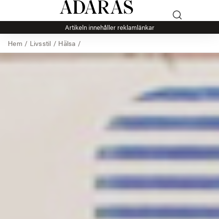
Artikeln innehåller reklamlänkar
Hem
/
Livsstil
/
Hälsa
/