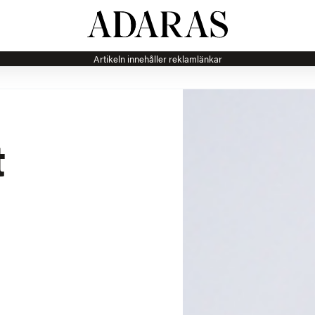
Artikeln innehåller reklamlänkar
t