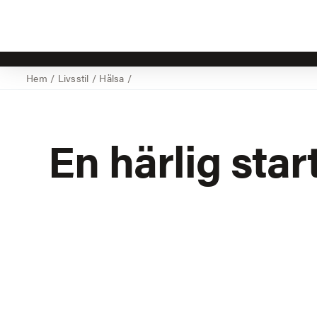
Hem
/
Livsstil
/
Hälsa
/
En härlig star