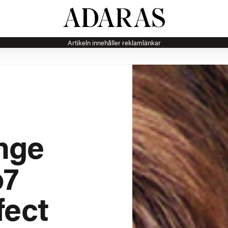
Artikeln innehåller reklamlänkar
nge
o7
fect