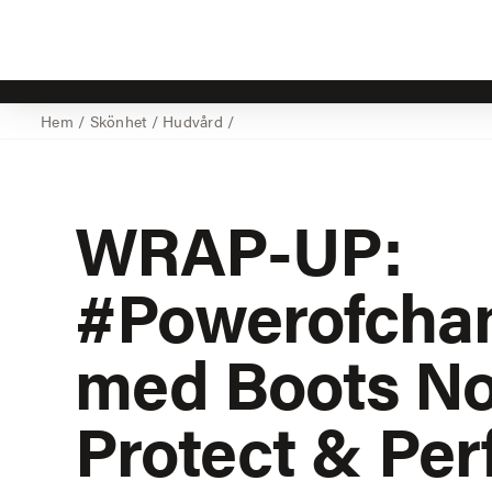
Hem
/
Skönhet
/
Hudvård
/
WRAP-UP:
#Powerofcha
med Boots N
Protect & Per