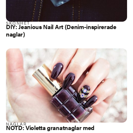
SKÖNHET
DIY: Jeanious Nail Art (Denim-inspirerade
naglar)
NAGLAR
NOTD: Violetta granatnaglar med