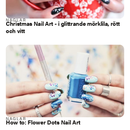
NAGLAR
Christmas Nail Art - i glittrande mörklila, rött
och vitt
NAGLAR
How to: Flower Dots Nail Art