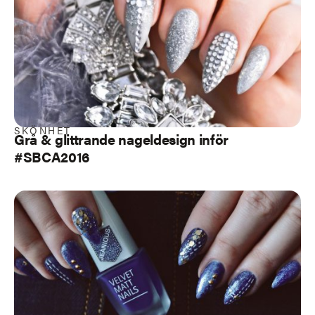
SKÖNHET
Grå & glittrande nageldesign inför
#SBCA2016