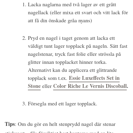
Lacka naglarna med två lager av ett grått
nagellack (eller mixa ett svart och vitt lack för
att få din önskade gråa nyans)
Pryd en nagel i taget genom att lacka ett
väldigt tunt lager topplack på nageln. Sätt fast
nagelstenar, tryck fast folie eller strössla på
glitter innan topplacket hinner torka.
Alternativt kan du applicera ett glittrande
Essie Luxeffects Set in
topplack som t.ex.
Stone
Color Riche Le Vernis Discoball
.
eller
Försegla med ett lager topplack.
Tips
: Om du gör en helt stenprydd nagel där stenar
sticker ut – fila försiktigt bort kanterna med en lite