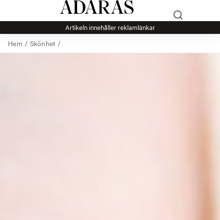
Artikeln innehåller reklamlänkar
Hem
/
Skönhet
/