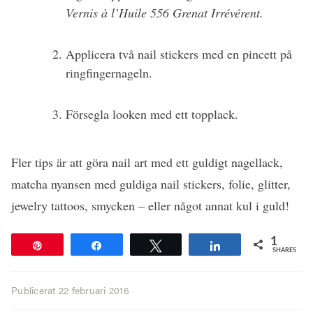
Vernis à l’Huile 556 Grenat Irrévérent.
Applicera två nail stickers med en pincett på
ringfingernageln.
Försegla looken med ett topplack.
Fler tips är att göra nail art med ett guldigt nagellack,
matcha nyansen med guldiga nail stickers, folie, glitter,
jewelry tattoos, smycken – eller något annat kul i guld!
1
Pin
Share
Tweet
Share
SHARES
Publicerat
22 februari 2016