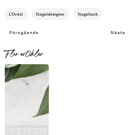
Föregående
N
Föregående
Nästa
Fler artiklar