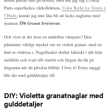
Paris superläckra vårkollektion,
Color Riche Le Vernis à
l’Huile
, kunde jag inte låta bli att lacka naglarna med
556
nyansen
Grenat Irrévérent
.
Och visst är det även en underbar vårnyans? Den
påminner väldigt mycket om en violett granat- med en
hint av rödrosa i. Nagellacket skiftar faktiskt i allt från
mörklila och svart till vinrött och färgen du får på
fingrarna när du plockat blåbär. I love it! Extra snyggt
blir det med gulddetaljer till.
DIY: Violetta granatnaglar med
gulddetaljer