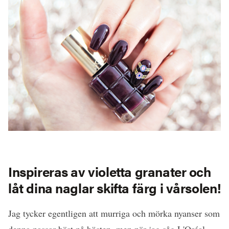
Inspireras av violetta granater och
låt dina naglar skifta färg i vårsolen!
Jag tycker egentligen att murriga och mörka nyanser som
denna passar bäst på hösten, men när jag såg L'Oréal