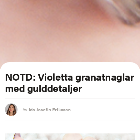
NOTD: Violetta granatnaglar
med gulddetaljer
Av
Ida Josefin Eriksson