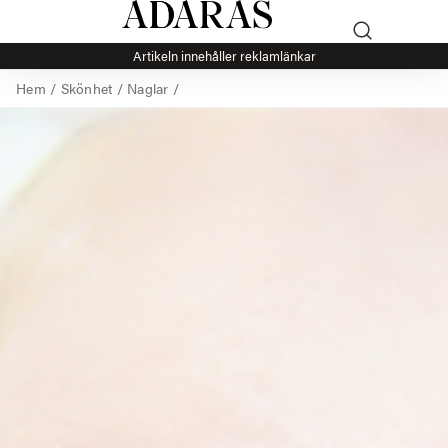
Artikeln innehåller reklamlänkar
Hem
/
Skönhet
/
Naglar
/