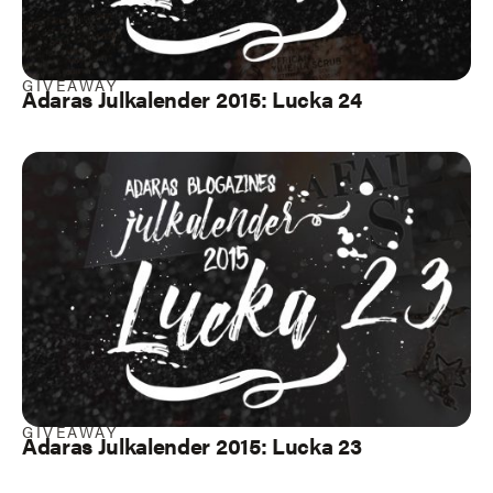
GIVEAWAY
Adaras Julkalender 2015: Lucka 24
GIVEAWAY
Adaras Julkalender 2015: Lucka 23