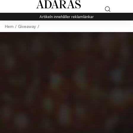
Artikeln innehåller reklamlänkar
Hem
/
Giveaway
/