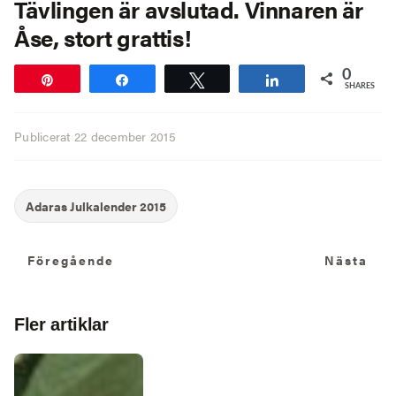
Tävlingen är avslutad. Vinnaren är
Åse, stort grattis!
0
Pin
Share
Tweet
Share
SHARES
Publicerat
22 december 2015
Föregående
N
Föregående
Nästa
Fler artiklar