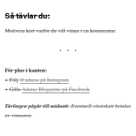
Så tävlar du:
Motivera kort varför du vill vinna i en kommentar.
För plus i kanten:
+ Följ
@adaras på Instagram
+ Gilla
Adaras Blogazine på Facebook
Tävlingen pågår till midnatt.
Eventuell vinstskatt betalas
av vinnaren.