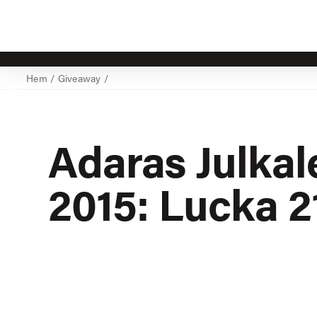
Hem
/
Giveaway
/
Adaras Julkal
2015: Lucka 2