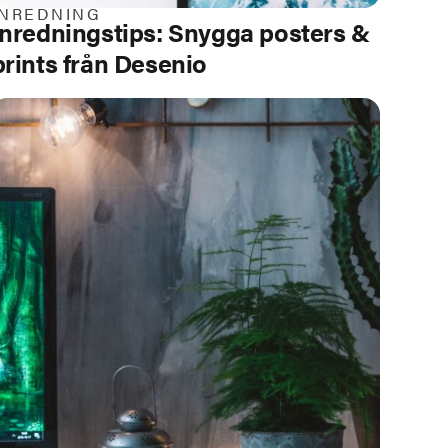
INREDNING
Inredningstips: Snygga posters &
prints från Desenio