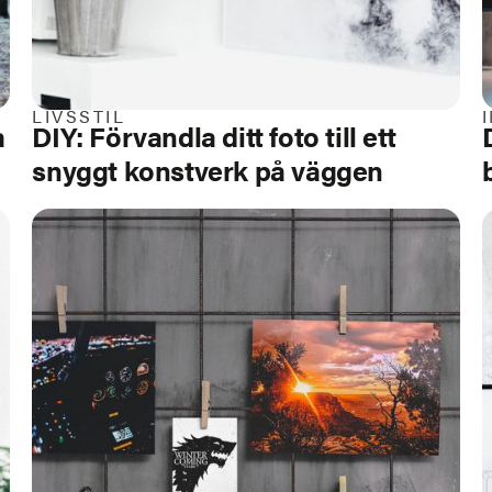
LIVSSTIL
a
DIY: Förvandla ditt foto till ett
snyggt konstverk på väggen