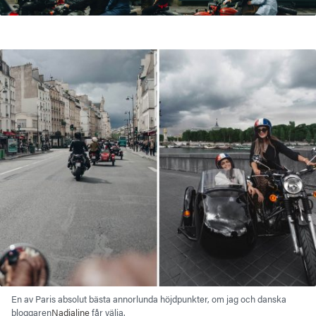
En av Paris absolut bästa annorlunda höjdpunkter, om jag och danska
bloggaren
Nadialine
får välja.