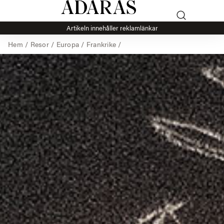
Artikeln innehåller reklamlänkar
Hem
/
Resor
/
Europa
/
Frankrike
/