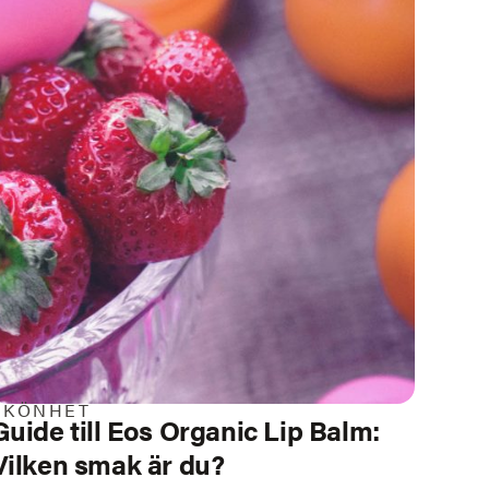
SKÖNHET
Guide till Eos Organic Lip Balm:
Vilken smak är du?