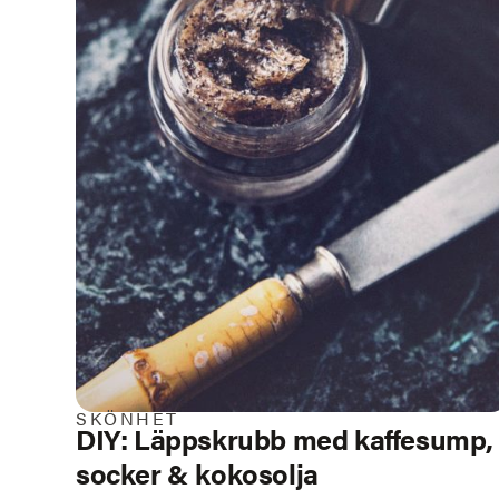
SKÖNHET
DIY: Läppskrubb med kaffesump,
socker & kokosolja