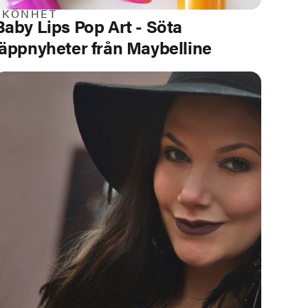
SKÖNHET
Baby Lips Pop Art - Söta
läppnyheter från Maybelline