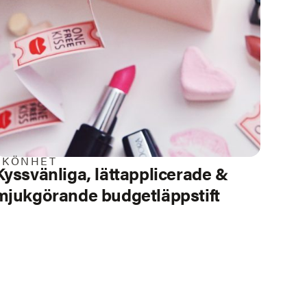
SKÖNHET
Kyssvänliga, lättapplicerade &
mjukgörande
budgetläppstift