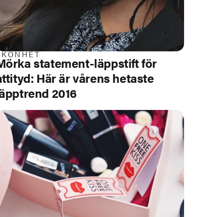
SKÖNHET
Mörka statement-läppstift för
attityd:
Här är vårens hetaste
läpptrend 2016