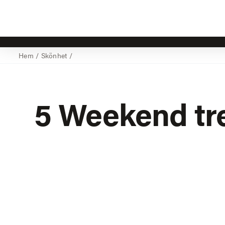
Hem
/
Skönhet
/
5 Weekend tr