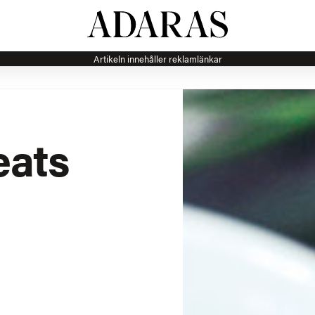
Artikeln innehåller reklamlänkar
eats